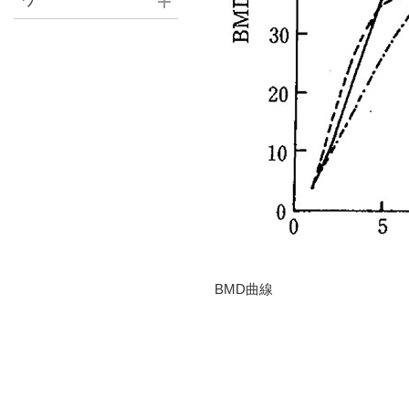
ワ
BMD曲線