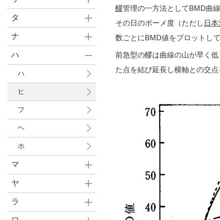
醪
管理の一方法としてBMD曲線
タ
その日のボーメ度（ただし
日本
ナ
数ごとにBMD値をプロットし
ハ
前急型の醪は曲線の山が早く低
た点を結び延長し横軸との交点
ハ
ヒ
フ
ヘ
ホ
マ
ヤ
ラ