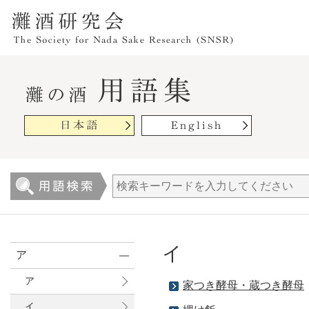
イ
ア
ア
家つき酵母・蔵つき酵母
イ