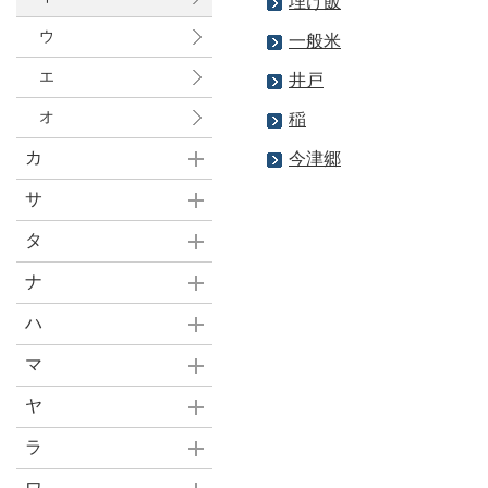
埋け飯
ウ
一般米
エ
井戸
オ
稲
カ
今津郷
サ
タ
ナ
ハ
マ
ヤ
ラ