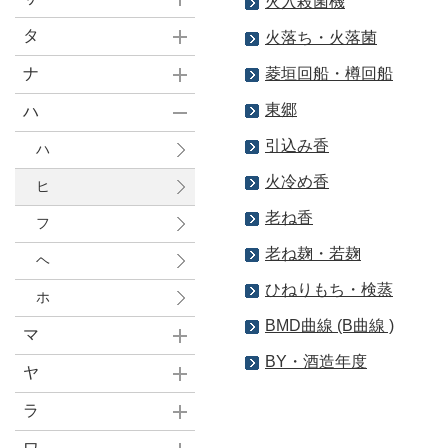
火入殺菌機
タ
火落ち・火落菌
ナ
菱垣回船・樽回船
東郷
ハ
引込み香
ハ
火冷め香
ヒ
老ね香
フ
老ね麹・若麹
ヘ
ひねりもち・検蒸
ホ
BMD曲線 (B曲線 )
マ
BY・酒造年度
ヤ
ラ