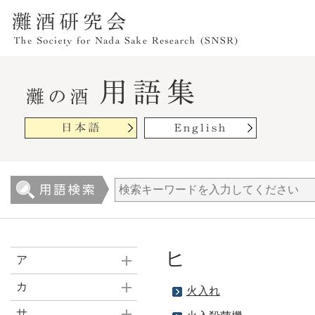
ヒ
ア
カ
火入れ
サ