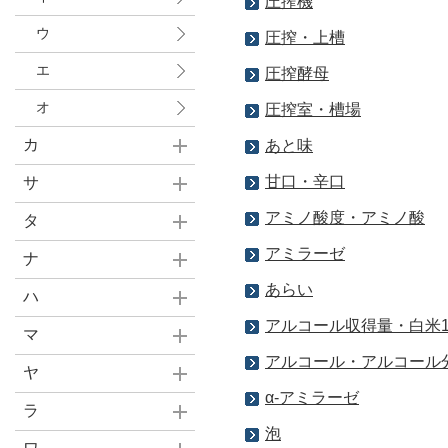
圧搾機
ウ
圧搾・上槽
エ
圧搾酵母
オ
圧搾室・槽場
カ
あと味
甘口・辛口
サ
アミノ酸度・アミノ酸
タ
アミラーゼ
ナ
あらい
ハ
アルコール収得量・白米1
マ
アルコール・アルコール
ヤ
α-アミラーゼ
ラ
泡