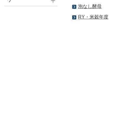
ワ
泡なし酵母
RY・米穀年度