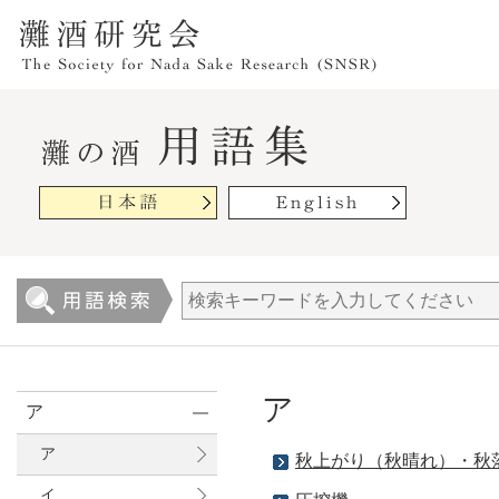
ア
ア
ア
秋上がり（秋晴れ）・秋
イ