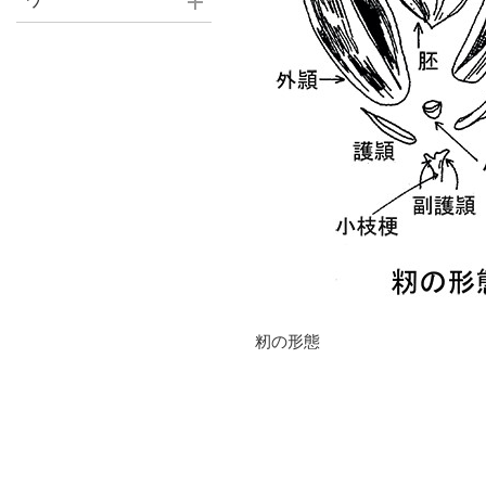
ワ
籾の形態