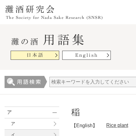
稲
ア
ア
Rice plant
【English】
イ