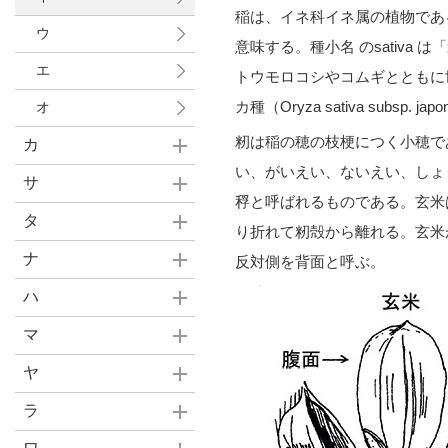
稲は、イネ科イネ属の植物である
ウ
意味する。種小名 のsativ
エ
トウモロコシやコムギとともに
カ種（Oryza sativa subsp. j
オ
籾は稲の穂の枝梗につく小穂で
カ
い、がいえい、ないえい、しょ
サ
稃と呼ばれるものである。玄米
タ
り折れて籾殻から離れる。玄米
ナ
反対側を背面と呼ぶ。
ハ
マ
ヤ
ラ