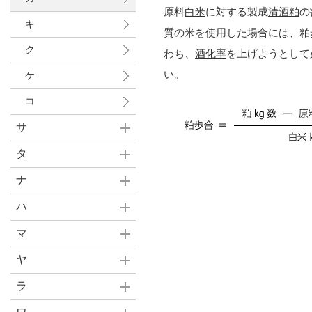
原料
白米
に対する製成
清酒粕
の
キ
質の米を使用した場合には、粕
ク
わち、
酒化率
を上げようとして
い。
ケ
コ
サ
タ
ナ
ハ
マ
ヤ
ラ