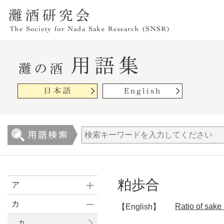
粕歩合
ア
カ
Ratio of sake
【English】
カ