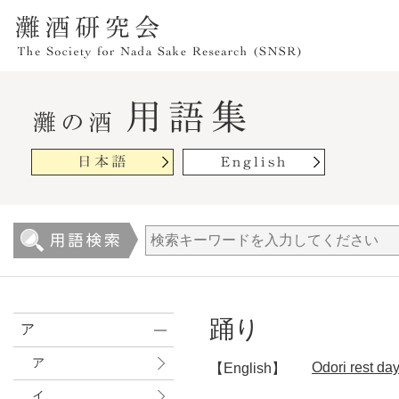
踊り
ア
ア
Odori rest day
【English】
イ