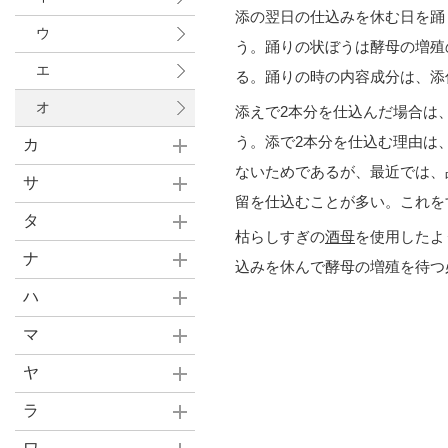
添の翌日の仕込みを休む日を踊
ウ
う。踊りの状ぼうは酵母の増殖
エ
る。踊りの時の内容成分は、添仕
オ
添えで2本分を仕込んだ場合は
う。添で2本分を仕込む理由は
カ
ないためであるが、最近では、
サ
留を仕込むことが多い。これを
タ
枯らしすぎの
酒母
を使用したよ
ナ
込みを休んで酵母の増殖を待つ
ハ
マ
ヤ
ラ