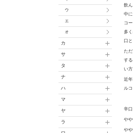
飲ん
ウ
中に
エ
コー
多く
オ
口と
カ
ただ
サ
する
タ
い方
ナ
近年
ハ
ルコ
マ
辛口
ヤ
やや
ラ
やや