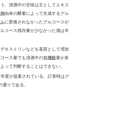
いう。清酒中の甘味は主としてエキス
ら
麹
由来の酵素によって生成するグル
ール
に変換されなかったグルコースが
グルコース残存量が少なかった酒は辛
、デキストリンなどを基質として増加
ルコース量でも清酒中の
有機酸
量が多
によって判断することはできない。
甘辛度が提案されている。計算時はグ
の通りである。