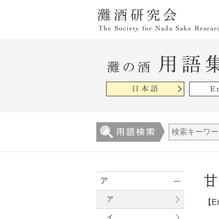
甘
ア
ア
【En
イ