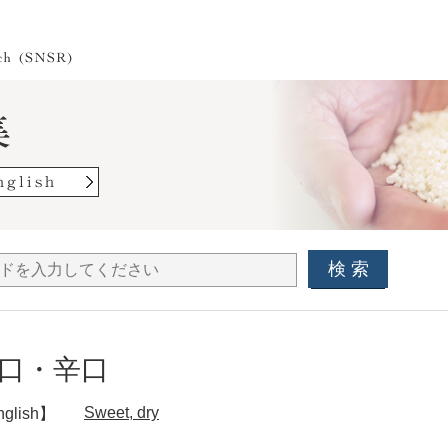
検 索
口・辛口
Sweet, dry
glish】