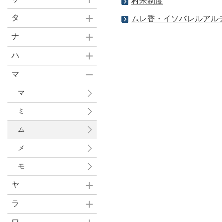
村米制度
タ
ムレ香・イソバレルアル
ナ
ハ
マ
マ
ミ
ム
メ
モ
ヤ
ラ