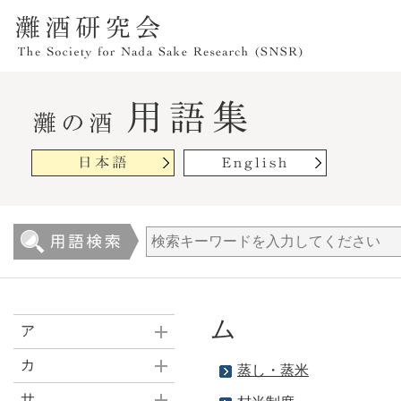
ム
ア
カ
蒸し・蒸米
サ