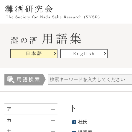
ト
ア
カ
杜氏
サ