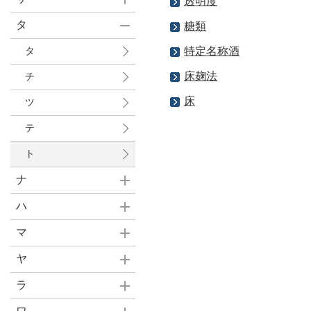
透明度
タ
糖類
タ
特定名称酒
床麹法
チ
床
ツ
テ
ト
ナ
ハ
マ
ヤ
ラ