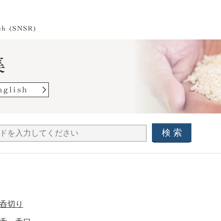
検 索
呑切り