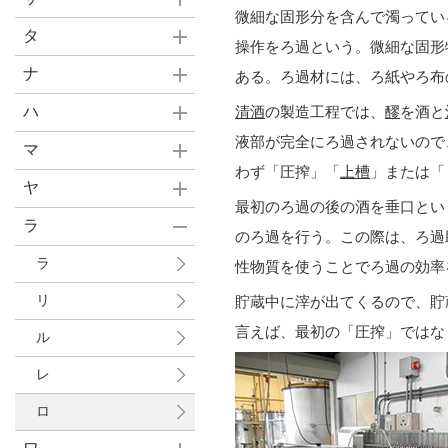
微細な固形分を含んで濁ってい
タ
操作をろ過という。微細な固形
ナ
ある。ろ過材には、ろ紙やろ布
ハ
清酒
の製造工程では、
醪
を酒と
液部が完全にろ過されないので
マ
わず「圧搾」「
上槽
」または「
ヤ
最初のろ過の後の酒を垂口とい
ラ
のろ過を行う。この際は、ろ過
ラ
性物質を使うことでろ過の効率
リ
貯蔵中に滓が出てくるので、貯
言えば、最初の「圧搾」ではな
ル
レ
ロ