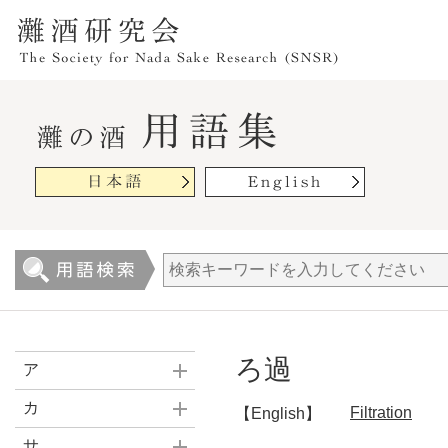
ろ過
ア
カ
Filtration
【English】
サ