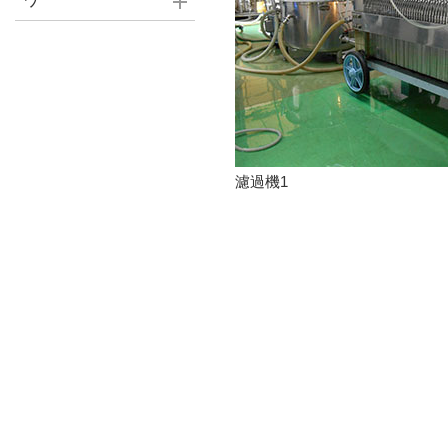
ワ
濾過機1