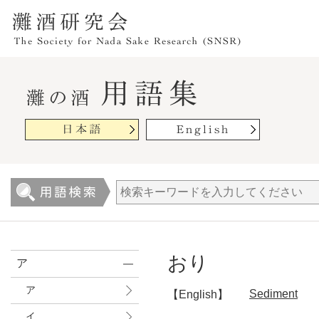
おり
ア
ア
Sediment
【English】
イ