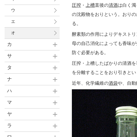
圧搾
・
上槽
直後の
清酒
は白く濁
ウ
の沈殿物をおりという。おりの
エ
る。
オ
酵素類の作用によりデキストリ
母の自己消化によっても香味が
カ
防ぐ必要がある。
サ
圧搾・上槽したばかりの清酒を
タ
を分離することをおり引きとい
ナ
近年、化学繊維の
酒袋
や、自動
ハ
マ
ヤ
ラ